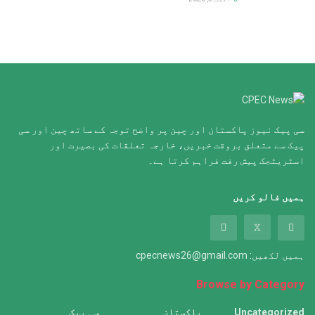
سی پیک نیوز پاکستان اور چین پر واضح توجہ کے ساتھ چین اور سی
پیک سے متعلق بروقت خبریں، خارجہ تعلقات کی بصیرت اور
اسٹریٹجک پیش رفت فراہم کرتا ہے۔
ہمیں فالو کریں
ہمیں لکھیں:
cpecnews26@gmail.com
Browse by Category
Uncategorized
پاکستان
سی پیک