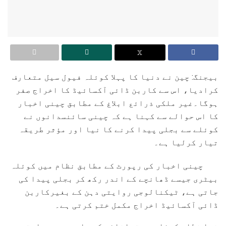
بیجنگ: چین نے دنیا کا پہلا کوئلہ فیول سیل متعارف
کرادیا، اس سے کاربن ڈائی آکسائیڈ کا اخراج صفر
ہوگا۔غیر ملکی ذرائع ابلاغ کے مطابق چینی اخبار
کا اس حوالے سے کہنا ہے کہ چینی سائنسدانوں نے
کوئلے سے بجلی پیدا کرنے کا نیا اور مؤثر طریقہ
تیار کرلیا ہے۔
چینی اخبار کی رپورٹ کے مطابق نظام میں کوئلہ
بیٹری جیسے ڈھانچے کے اندر رکھ کر بجلی پیدا کی
جاتی ہے، ٹیکنالوجی روایتی دہن کے بغیرکاربن
ڈائی آکسائیڈ اخراج مکمل ختم کرتی ہے۔