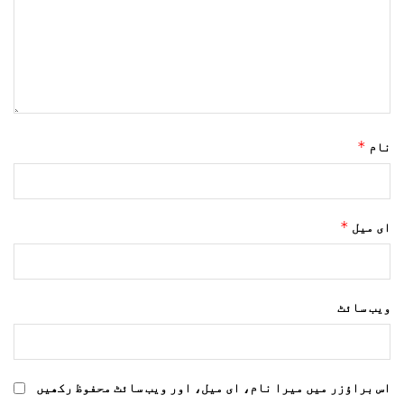
*
نام
*
ای میل
ویب‌ سائٹ
اس براؤزر میں میرا نام، ای میل، اور ویب سائٹ محفوظ رکھیں