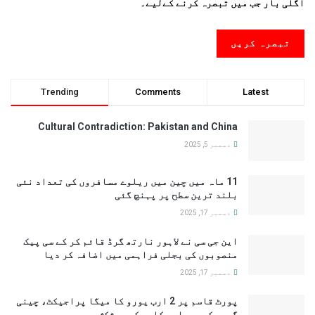
اگلی بار جب میں تبصرہ کرنے کےلیے۔
Trending
Comments
Latest
Cultural Contradiction: Pakistan and China
دسمبر 5, 2025
11 ماہ میں چین میں ریلوے مسافروں کی تعداد نئی
بلند ترین سطح پر پہنچ گئی
دسمبر 17, 2025
این جی سی نے لاہور نارتھ گرڈ قائم کر کے سی پیک
منصوبوں کی بجلی فراہمی میں اضافہ کر دیا
دسمبر 17, 2025
پورٹ قاسم پر 2 ارب یورو کا میگا پراجیکٹ، چینی
گروپ کی سرمایہ کاری کی پیشکش