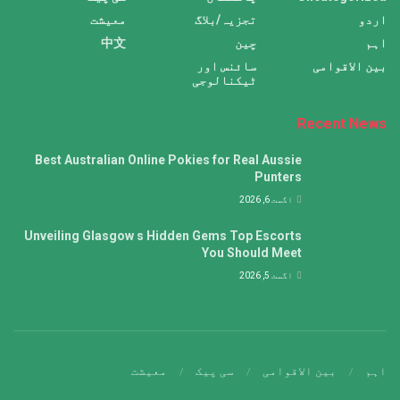
اردو
تجزیہ/بلاگ
معیشت
اہم
چین
中文
بین الاقوامی
سائنس اور
ٹیکنالوجی
Recent News
Best Australian Online Pokies for Real Aussie
Punters
اگست 6, 2026
Unveiling Glasgow s Hidden Gems Top Escorts
You Should Meet
اگست 5, 2026
اہم
بین الاقوامی
سی پیک
معیشت