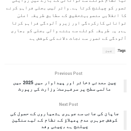
نیا نظام کوئلے سے توانائی کے بارے میں روایتی
تصور کو چیلنج کرتا ہے۔وائر لیس بجلی فراہم کرنے
کا انقلابی منصوبہتحقیق کے مطابق طریقہ اعلیٰ
توانائی کارکردگی اور زیرو آلودگی فراہم کرتا
ہے، یہ طریقہ کوئلے سے بننے والی بجلی کو بھاری
آلودگی کے تصور سے نجات دلانے کی کوشش ہے
Tags:
چین
Previous Post
چین معدنی ذخائر اور پیداوار میں 2025 میں
عالمی سطح پر سرفہرست: وزارت کی رپورٹ
Next Post
جاپان کی جانب سے جوہری ہتھیاروں کے حصول کی
کوشش جوہری عدم پھیلاؤ کے نظام کے لیے سنگین
چیلنج ہے ،چینی وفد