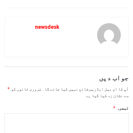
newsdesk
جواب دیں
*
آپ کا ای میل ایڈریس شائع نہیں کیا جائے گا۔
ضروری خانوں کو
سے نشان زد کیا گیا ہے
*
تبصرہ